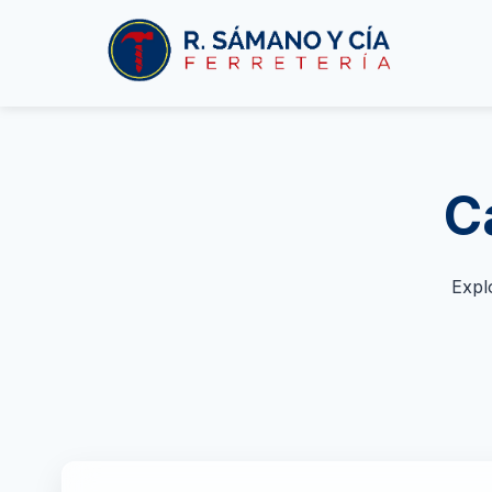
C
Expl