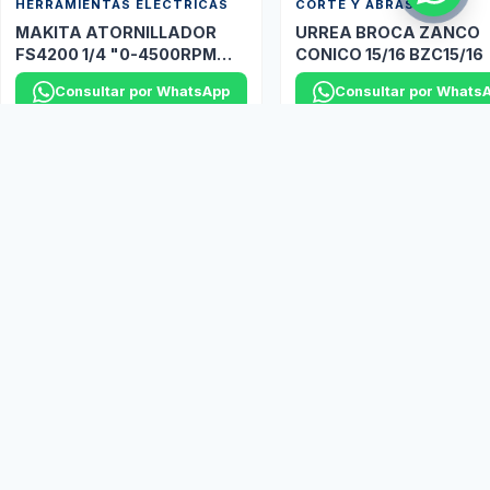
HERRAMIENTAS ELÉCTRICAS
CORTE Y ABRASIVOS
MAKITA ATORNILLADOR
URREA BROCA ZANCO
FS4200 1/4 "0-4500RPM
CONICO 15/16 BZC15/16
P/TABLA ROCA
Consultar por WhatsApp
Consultar por Whats
Y muchas marcas más disponibles bajo pedido...
Ver más productos
Marcas Aliadas