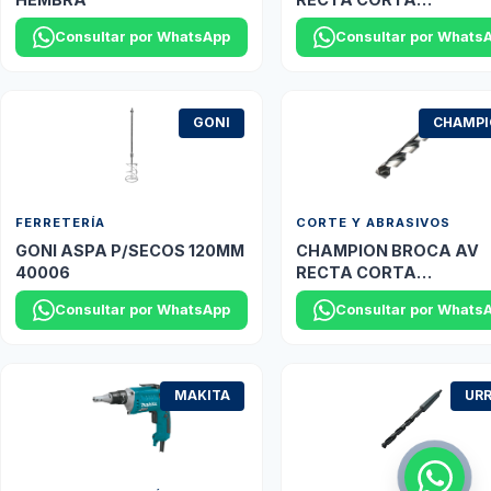
2.0MM(5/64") XGO DO
Consultar por WhatsApp
Consultar por Whats
GONI
CHAMP
FERRETERÍA
CORTE Y ABRASIVOS
GONI ASPA P/SECOS 120MM
CHAMPION BROCA AV
40006
RECTA CORTA
10.3MM(13/32") XL5
Consultar por WhatsApp
Consultar por Whats
PLATINO
MAKITA
UR