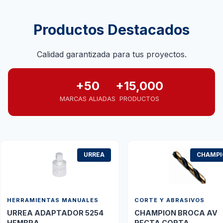
Productos Destacados
Calidad garantizada para tus proyectos.
+50
+15,000
MARCAS ALIADAS
PRODUCTOS
URREA
CHAMP
HERRAMIENTAS MANUALES
CORTE Y ABRASIVOS
URREA ADAPTADOR 5254
CHAMPION BROCA AV
HEMBRA
RECTA CORTA