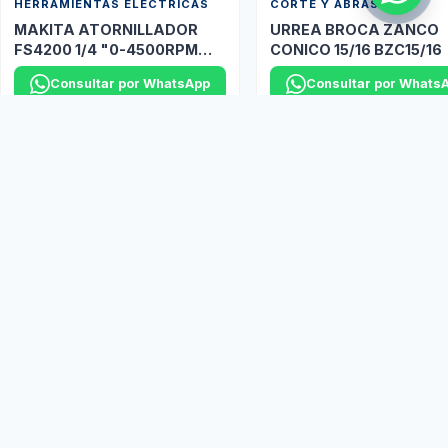
HERRAMIENTAS ELÉCTRICAS
CORTE Y ABRASIVOS
MAKITA ATORNILLADOR
URREA BROCA ZANCO
FS4200 1/4 "0-4500RPM
CONICO 15/16 BZC15/16
P/TABLA ROCA
Consultar por WhatsApp
Consultar por Whats
Y muchas marcas más disponibles bajo pedido...
Ver más productos
Marcas Aliadas