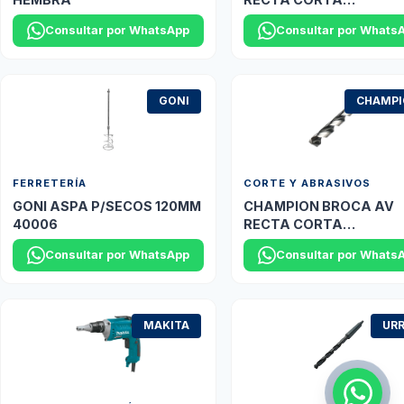
2.0MM(5/64") XGO DO
Consultar por WhatsApp
Consultar por Whats
GONI
CHAMP
FERRETERÍA
CORTE Y ABRASIVOS
GONI ASPA P/SECOS 120MM
CHAMPION BROCA AV
40006
RECTA CORTA
10.3MM(13/32") XL5
Consultar por WhatsApp
Consultar por Whats
PLATINO
MAKITA
UR