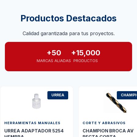
Productos Destacados
Calidad garantizada para tus proyectos.
+50
+15,000
MARCAS ALIADAS
PRODUCTOS
URREA
CHAMP
HERRAMIENTAS MANUALES
CORTE Y ABRASIVOS
URREA ADAPTADOR 5254
CHAMPION BROCA AV
HEMBRA
RECTA CORTA