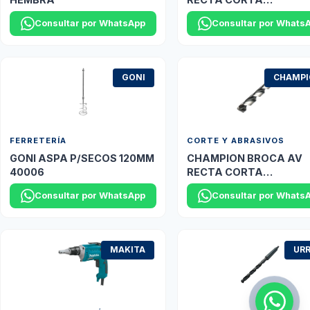
2.0MM(5/64") XGO DO
Consultar por WhatsApp
Consultar por Whats
GONI
CHAMP
FERRETERÍA
CORTE Y ABRASIVOS
GONI ASPA P/SECOS 120MM
CHAMPION BROCA AV
40006
RECTA CORTA
10.3MM(13/32") XL5
Consultar por WhatsApp
Consultar por Whats
PLATINO
MAKITA
UR