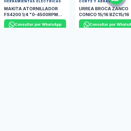
HERRAMIENTAS ELÉCTRICAS
CORTE Y ABRASIVOS
MAKITA ATORNILLADOR
URREA BROCA ZANCO
FS4200 1/4 "0-4500RPM
CONICO 15/16 BZC15/16
P/TABLA ROCA
Consultar por WhatsApp
Consultar por Whats
Y muchas marcas más disponibles bajo pedido...
Ver más productos
Marcas Aliadas