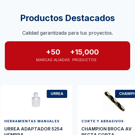
Productos Destacados
Calidad garantizada para tus proyectos.
+50
+15,000
MARCAS ALIADAS
PRODUCTOS
URREA
CHAMP
HERRAMIENTAS MANUALES
CORTE Y ABRASIVOS
URREA ADAPTADOR 5254
CHAMPION BROCA AV
HEMBRA
RECTA CORTA