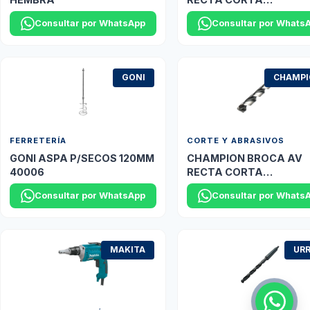
2.0MM(5/64") XGO DO
Consultar por WhatsApp
Consultar por Whats
GONI
CHAMP
FERRETERÍA
CORTE Y ABRASIVOS
GONI ASPA P/SECOS 120MM
CHAMPION BROCA AV
40006
RECTA CORTA
10.3MM(13/32") XL5
Consultar por WhatsApp
Consultar por Whats
PLATINO
MAKITA
UR