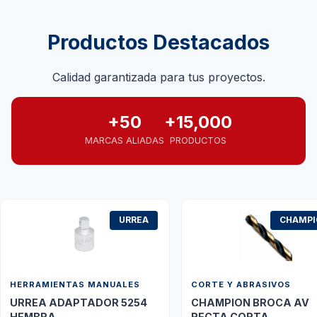
Productos Destacados
Calidad garantizada para tus proyectos.
+50
+15,000
MARCAS ALIADAS
PRODUCTOS
URREA
CHAMP
HERRAMIENTAS MANUALES
CORTE Y ABRASIVOS
URREA ADAPTADOR 5254
CHAMPION BROCA AV
HEMBRA
RECTA CORTA