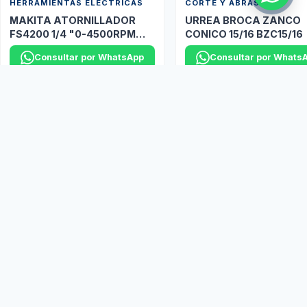
HERRAMIENTAS ELÉCTRICAS
CORTE Y ABRASIVOS
MAKITA ATORNILLADOR
URREA BROCA ZANCO
FS4200 1/4 "0-4500RPM
CONICO 15/16 BZC15/16
P/TABLA ROCA
Consultar por WhatsApp
Consultar por Whats
Y muchas marcas más disponibles bajo pedido...
Ver más productos
Marcas Aliadas